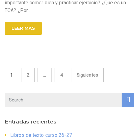
importante comer bien y practicar ejercicio? ¿Qué es un
TCA? ¿Por
…
LEER MÁS
Paginación
1
2
…
4
Siguientes
de
entradas
Entradas recientes
Libros de texto curso 26-27