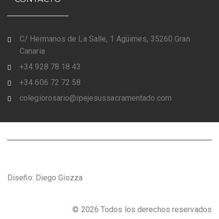
C/ Hermanos de La Salle, 1 Agüimes, 35260 Gran
Canaria
+34 928 78 18 43
+34 606 72 72 58
colegiorosario@ipejesussacramentado.com
Diseño: Diego Giozza
© 2026 Todos los derechos reservados