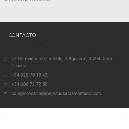
CONTACTO
C/ Hermanos de La Salle, 1 Agüimes, 35260 Gran
Canaria
+34 928 78 18 43
+34 606 72 72 58
colegiorosario@ipejesussacramentado.com